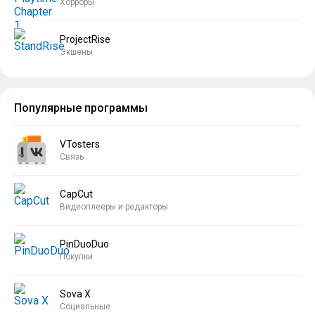
Хорроры
ProjectRise
Экшены
Популярные программы
VTosters
Связь
CapCut
Видеоплееры и редакторы
PinDuoDuo
Покупки
Sova X
Социальные