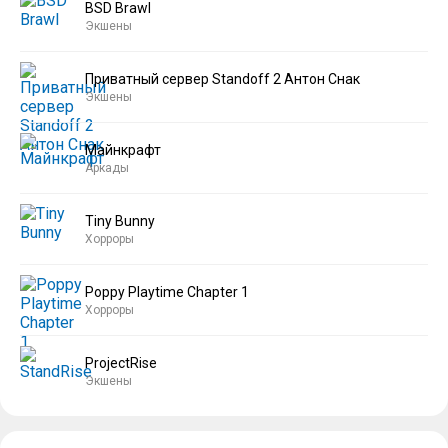
BSD Brawl
Экшены
Приватный сервер Standoff 2 Антон Снак
Экшены
Майнкрафт
Аркады
Tiny Bunny
Хорроры
Poppy Playtime Chapter 1
Хорроры
ProjectRise
Экшены