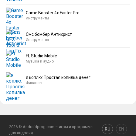
Game Booster 4x Faster Pro
Инструменты
Смс бомбер Антихрист
Инструменты
FL Studio Mobile
Музыка и аудио
я коплю: Простая копилка денег
Финансы
2026 © Androidprog.com – игры и программы
RU
EN
для андроид.