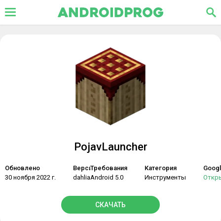
PojavLauncher
Обновлено
Версия
Требования
Категория
Googl
30 ноября 2022 г.
dahlia-176-641eae051
Android 5.0
Инструменты
Откр
СКАЧАТЬ