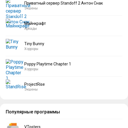
Приватный сервер Standoff 2 Антон Снак
Экшены
Майнкрафт
Аркады
Tiny Bunny
Хорроры
Poppy Playtime Chapter 1
Хорроры
ProjectRise
Экшены
Популярные программы
VTosters