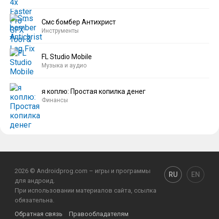
Смс бомбер Антихрист
Инструменты
FL Studio Mobile
Музыка и аудио
я коплю: Простая копилка денег
Финансы
2026 © Androidprog.com – игры и программы
RU
EN
для андроид.
При использовании материалов сайта, ссылка
обязательна.
Обратная связь
Правообладателям