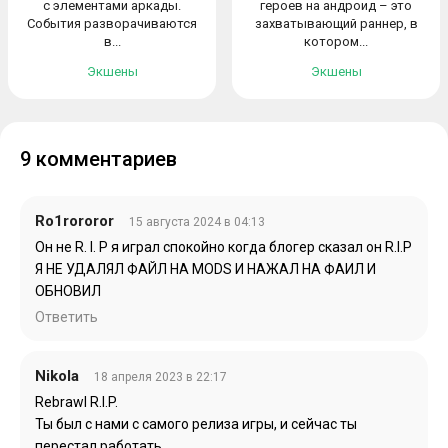
с элементами аркады.
героев на андроид – это
События разворачиваются
захватывающий раннер, в
в...
котором...
Экшены
Экшены
9 комментариев
Ro1rororor
15 августа 2024 в 04:13
Он не R. I. P я играл спокойно когда блогер сказал он R.I.P
Я НЕ УДАЛЯЛ ФАЙЛ НА MODS И НАЖАЛ НА ФАИЛ И
ОБНОВИЛ
Ответить
Nikola
18 апреля 2023 в 22:17
Rebrawl R.I.P.
Ты был с нами с самого релиза игры, и сейчас ты
перестал работать…