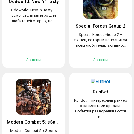
Oddworld: New ‘n’ Tasty
Oddworld: New 'n' Tasty –
замечательная игра для
любителей старых, но...
Special Forces Group 2
Special Forces Group 2 –
экшен, который понравится
всем любителям активно...
Экшены
Экшены
RunBot
RunBot – интересный раннер
с элементами аркады.
События разворачиваются
в...
Modern Combat 5: eSports FPS
Modern Combat 5: eSports