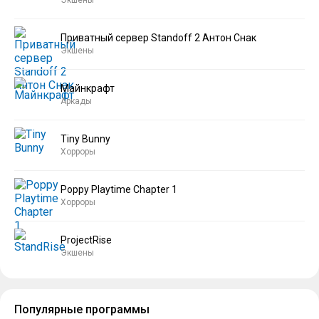
Экшены
Приватный сервер Standoff 2 Антон Снак
Экшены
Майнкрафт
Аркады
Tiny Bunny
Хорроры
Poppy Playtime Chapter 1
Хорроры
ProjectRise
Экшены
Популярные программы