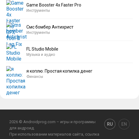
Game Booster 4x Faster Pro
Инструменты
Смс бомбер Антихрист
Инструменты
FL Studio Mobile
Музыка и аудио
я коплю: Простая копилка денег
Финансы
2026 © Androidprog.com – игры и программы
RU
EN
для андроид.
При использовании материалов сайта, ссылка