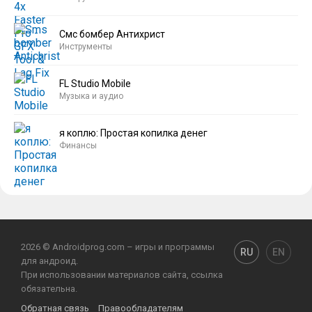
Смс бомбер Антихрист
Инструменты
FL Studio Mobile
Музыка и аудио
я коплю: Простая копилка денег
Финансы
2026 © Androidprog.com – игры и программы
RU
EN
для андроид.
При использовании материалов сайта, ссылка
обязательна.
Обратная связь
Правообладателям