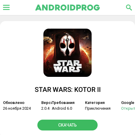
STAR WARS: KOTOR II
Обновлено
Версия
Требования
Категория
Google 
26 ноября 2024
2.0.4
Android 6.0
Приключения
Откры
СКАЧАТЬ