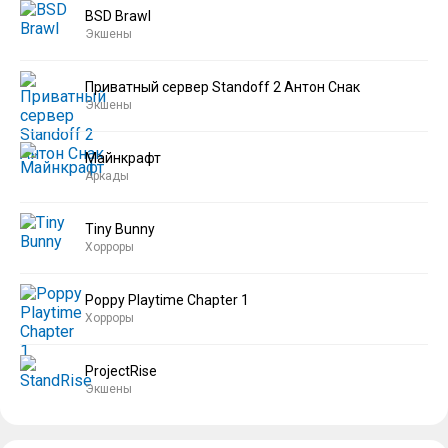
BSD Brawl
Экшены
Приватный сервер Standoff 2 Антон Снак
Экшены
Майнкрафт
Аркады
Tiny Bunny
Хорроры
Poppy Playtime Chapter 1
Хорроры
ProjectRise
Экшены