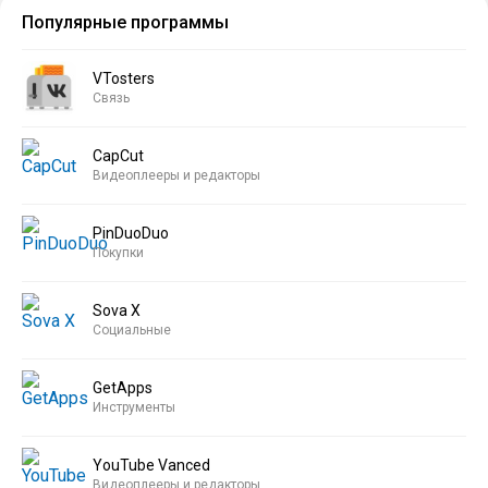
Популярные программы
VTosters
Связь
CapCut
Видеоплееры и редакторы
PinDuoDuo
Покупки
Sova X
Социальные
GetApps
Инструменты
YouTube Vanced
Видеоплееры и редакторы