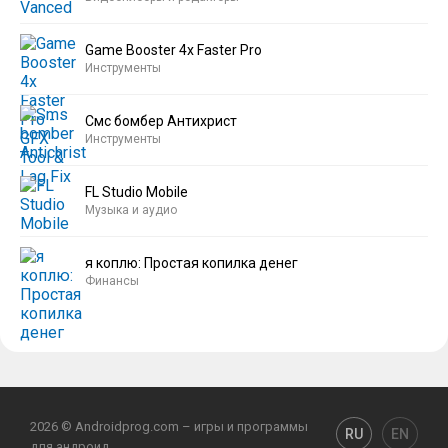
Game Booster 4x Faster Pro
Инструменты
Смс бомбер Антихрист
Инструменты
FL Studio Mobile
Музыка и аудио
я коплю: Простая копилка денег
Финансы
2026 © Androidprog.com – игры и программы
RU
EN
для андроид.