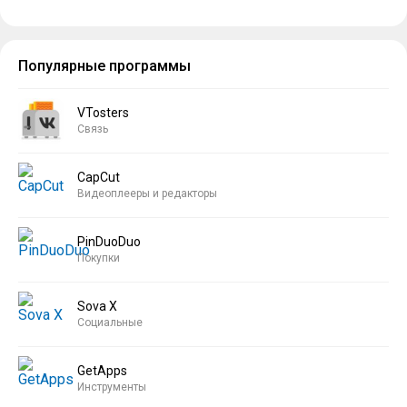
Популярные программы
VTosters
Связь
CapCut
Видеоплееры и редакторы
PinDuoDuo
Покупки
Sova X
Социальные
GetApps
Инструменты