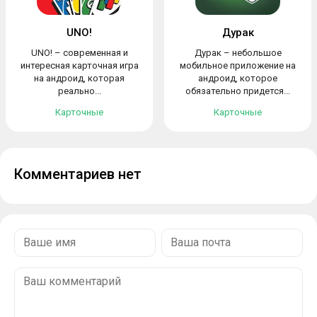
UNO!
Дурак
UNO! – современная и
Дурак – небольшое
интересная карточная игра
мобильное приложение на
на андроид, которая
андроид, которое
реально...
обязательно придется...
Карточные
Карточные
Комментариев нет