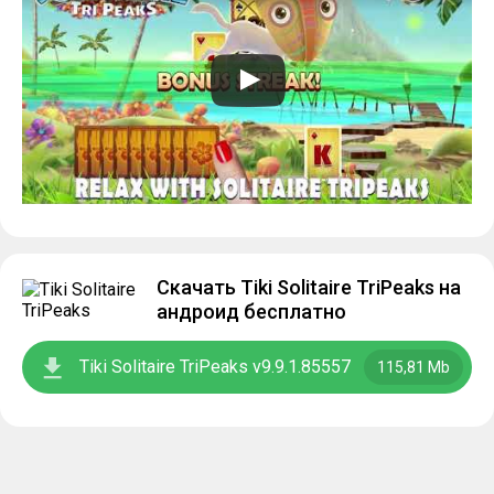
Скачать Tiki Solitaire TriPeaks на
андроид бесплатно
Tiki Solitaire TriPeaks v9.9.1.85557
115,81 Mb