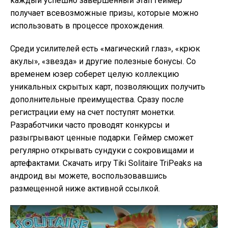
каждый успешно завершенный этап геймер
получает всевозможные призы, которые можно
использовать в процессе прохождения.
Среди усилителей есть «магический глаз», «крюк
акулы», «звезда» и другие полезные бонусы. Со
временем юзер соберет целую коллекцию
уникальных скрытых карт, позволяющих получить
дополнительные преимущества. Сразу после
регистрации ему на счет поступят монетки.
Разработчики часто проводят конкурсы и
разыгрывают ценные подарки. Геймер сможет
регулярно открывать сундуки с сокровищами и
артефактами. Скачать игру Tiki Solitaire TriPeaks на
андроид вы можете, воспользовавшись
размещенной ниже активной ссылкой.