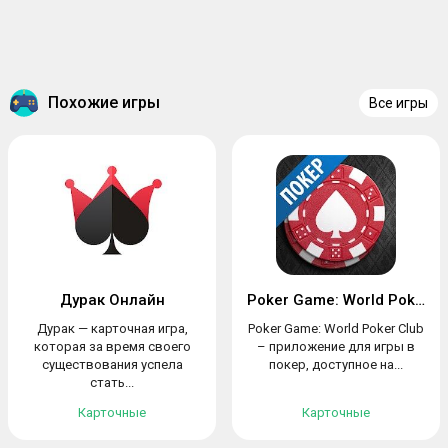
Похожие игры
Все игры
Дурак Онлайн
Poker Game: World Poker Club
Дурак — карточная игра,
Poker Game: World Poker Club
которая за время своего
– приложение для игры в
существования успела
покер, доступное на...
стать...
Карточные
Карточные