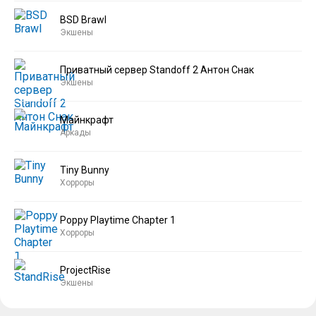
BSD Brawl
Экшены
Приватный сервер Standoff 2 Антон Снак
Экшены
Майнкрафт
Аркады
Tiny Bunny
Хорроры
Poppy Playtime Chapter 1
Хорроры
ProjectRise
Экшены