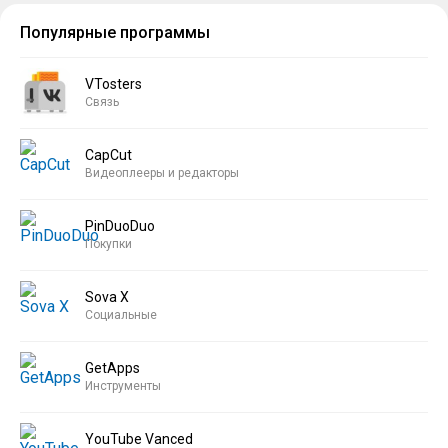
Популярные программы
VTosters
Связь
CapCut
Видеоплееры и редакторы
PinDuoDuo
Покупки
Sova X
Социальные
GetApps
Инструменты
YouTube Vanced