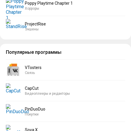
Poppy Playtime Chapter 1
Хорроры
ProjectRise
Экшены
Популярные программы
VTosters
Связь
CapCut
Видеоплееры и редакторы
PinDuoDuo
Покупки
Sova X