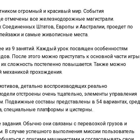
частником огромный и красивый мир. События
где отмечены все железнодорожные магистрали.
х Соединенных Штатов, Европы и Австралии, проедет по
 пейзажи и самые живописные места.
ее из 9 занятий. Каждый урок посвящен особенностям
ов. После этого можно приступать к основной части игры
, их сложность постепенно повышается. Также можно
й механикой прохождения.
омотивов, детально воспроизводящих реально
одели отстроены очень тщательно, элементы управления
м. Подвижные составы представлены в 54 вариантах, сре
а, специальные платформы и цистерны.
задания. Обычно они связаны с перевозкой грузов и
. В случае успешного выполнения миссии пользователь
 общаться с другими машинистами и согласовывать свои