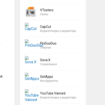
VTosters
Связь
CapCut
Видеоплееры и редакторы
.
PinDuoDuo
Покупки
Sova X
Социальные
ди
GetApps
Инструменты
YouTube Vanced
Видеоплееры и редакторы