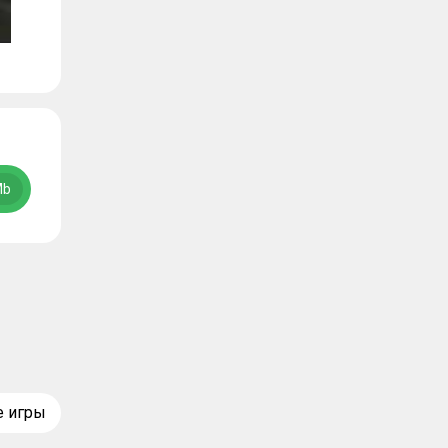
Mb
е игры