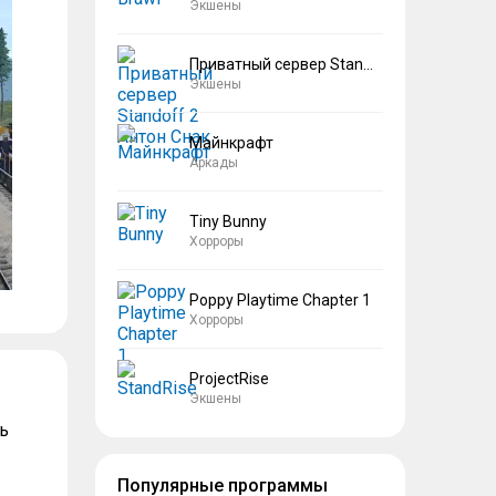
Экшены
Приватный сервер Standoff 2 Антон Снак
Экшены
Майнкрафт
Аркады
Tiny Bunny
Хорроры
Poppy Playtime Chapter 1
Хорроры
ProjectRise
Экшены
ь
Популярные программы