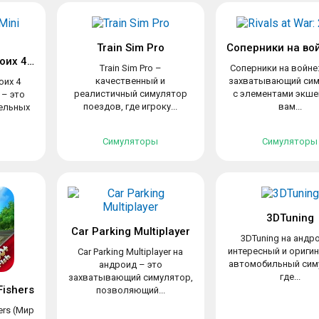
Train Sim Pro
Игры на двоих троих 4 игрока
Train Sim Pro –
Соперники на войне:
качественный и
захватывающий си
оих 4
реалистичный симулятор
с элементами экшен
 – это
поездов, где игроку...
вам...
ельных
Симуляторы
Симуляторы
3DTuning
Car Parking Multiplayer
3DTuning на андр
интересный и ориги
Car Parking Multiplayer на
автомобильный сим
андроид – это
где...
захватывающий симулятор,
Fishers
позволяющий...
hers (Мир