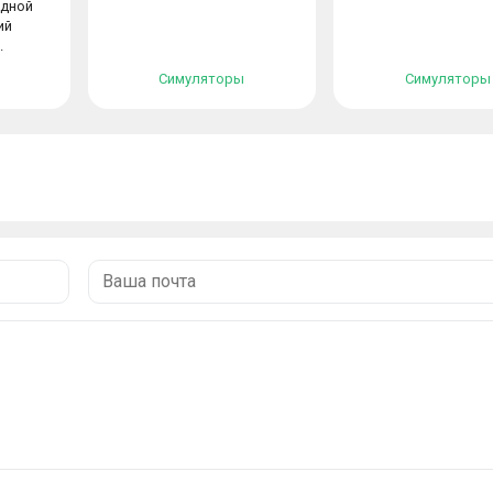
едной
ий
.
Симуляторы
Симуляторы