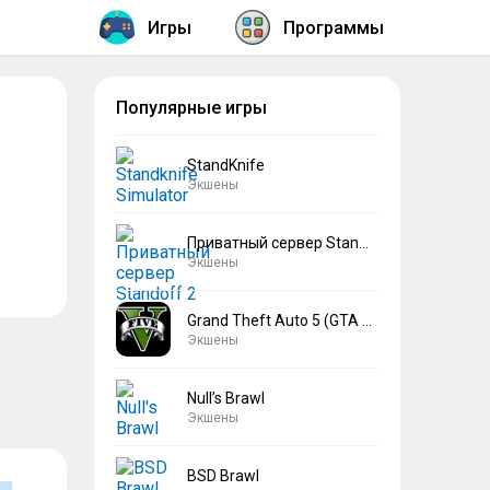
Игры
Программы
Популярные игры
StandKnife
Экшены
Приватный сервер Standoff 2 V2
Экшены
Grand Theft Auto 5 (GTA 5)
Экшены
Null’s Brawl
Экшены
BSD Brawl