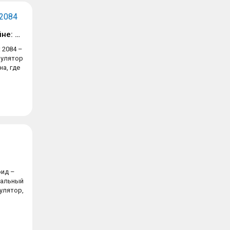
Соперники на войне: 2084
 2084 –
мулятор
а, где
оид –
нальный
улятор,