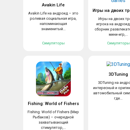
Avakin Life
Avakin Life на андроид – это
ролевая социальная игра,
Игры на двоих тр
напоминающая
игрока на андроид
знаменитый...
сборник развлекат
мини-игр,...
Симуляторы
Симуляторы
3DTuning
3DTuning на андр
интересный и ориги
автомобильный сим
где...
Fishing: World of Fishers
Fishing: World of Fishers (Мир
Рыбаков) – очередной
захватывающий
стимулятор,...