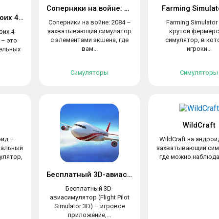
Соперники на войне: 2084
Farming Simulat
Игры на двоих троих 4 игрока
Соперники на войне: 2084 –
Farming Simulator
захватывающий симулятор
крутой фермерс
оих 4
с элементами экшена, где
симулятор, в ко
 – это
вам...
игроки...
ельных
Симуляторы
Симуляторы
WildCraft
оид –
WildCraft на андрои
нальный
захватывающий сим
улятор,
где можно наблюдат
Бесплатный 3D-авиасимулятор
Бесплатный 3D-
авиасимулятор (Flight Pilot
Simulator 3D) – игровое
приложение,...