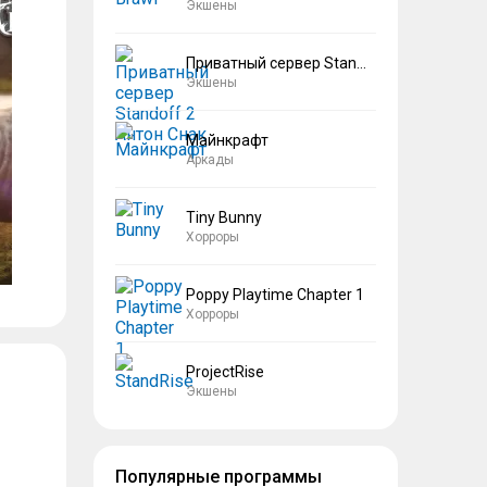
Экшены
Приватный сервер Standoff 2 Антон Снак
Экшены
Майнкрафт
Аркады
Tiny Bunny
Хорроры
Poppy Playtime Chapter 1
Хорроры
ProjectRise
Экшены
Популярные программы