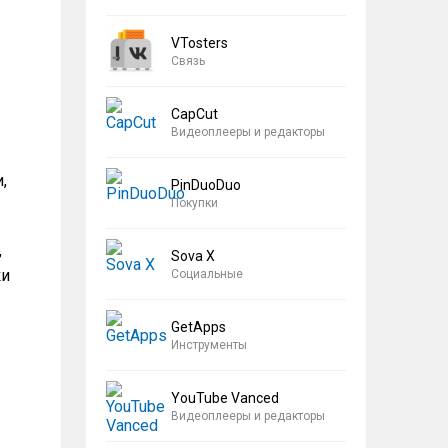
VTosters
Связь
CapCut
Видеоплееры и редакторы
,
PinDuoDuo
Покупки
,
Sova X
ки
Социальные
GetApps
Инструменты
YouTube Vanced
Видеоплееры и редакторы