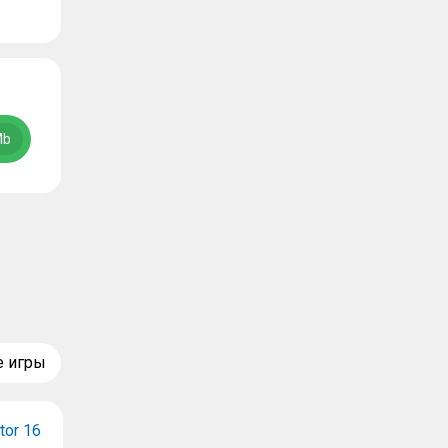
Mb
е игры