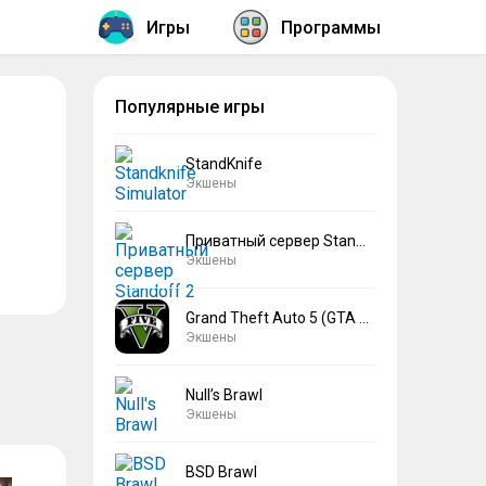
Игры
Программы
Популярные игры
StandKnife
Экшены
Приватный сервер Standoff 2 V2
Экшены
Grand Theft Auto 5 (GTA 5)
Экшены
Null’s Brawl
Экшены
BSD Brawl