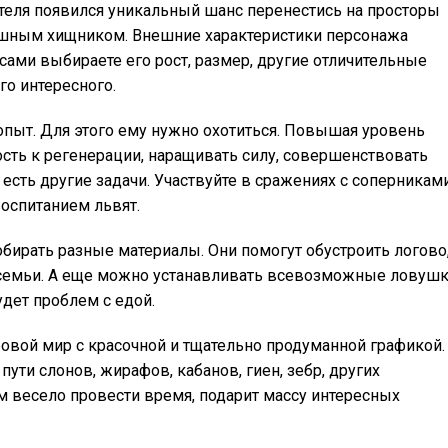
ователя появился уникальный шанс перенестись на просторы
ашным хищником. Внешние характеристики персонажа
сами выбираете его рост, размер, другие отличительные
го интересного.
опыт. Для этого ему нужно охотиться. Повышая уровень
сть к регенерации, наращивать силу, совершенствовать
 есть другие задачи. Участвуйте в сражениях с соперниками
оспитанием львят.
обирать разные материалы. Они помогут обустроить логово
 семьи. А еще можно устанавливать всевозможные ловуш
удет проблем с едой.
овой мир с красочной и тщательно продуманной графикой.
пути слонов, жирафов, кабанов, гиен, зебр, других
м весело провести время, подарит массу интересных