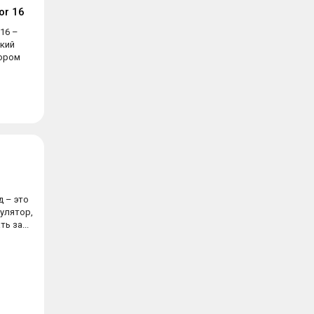
or 16
 16 –
кий
тором
д – это
улятор,
ь за...