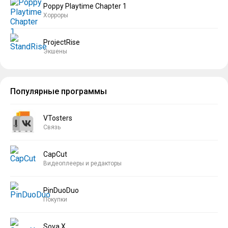
Poppy Playtime Chapter 1
Хорроры
ProjectRise
Экшены
Популярные программы
VTosters
Связь
CapCut
Видеоплееры и редакторы
PinDuoDuo
Покупки
Sova X