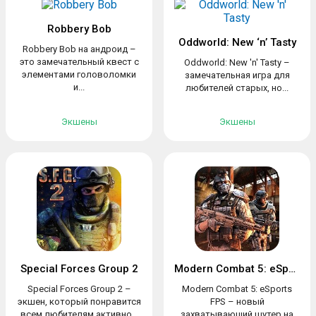
Robbery Bob
Oddworld: New ‘n’ Tasty
Robbery Bob на андроид –
это замечательный квест с
Oddworld: New 'n' Tasty –
элементами головоломки
замечательная игра для
и...
любителей старых, но...
Экшены
Экшены
Special Forces Group 2
Modern Combat 5: eSports FPS
Special Forces Group 2 –
Modern Combat 5: eSports
экшен, который понравится
FPS – новый
всем любителям активно...
захватывающий шутер на