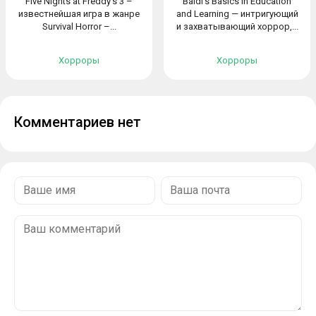
Five Nights at Freddy's 3 –
Baldi's Basics in Education
известнейшая игра в жанре
and Learning — интригующий
Survival Horror –...
и захватывающий хоррор,...
Хорроры
Хорроры
Комментариев нет