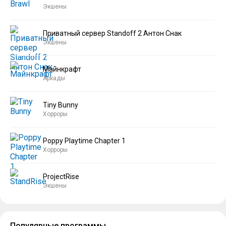
Экшены
Приватный сервер Standoff 2 Антон Снак
Экшены
Майнкрафт
Аркады
Tiny Bunny
Хорроры
Poppy Playtime Chapter 1
Хорроры
ProjectRise
Экшены
Популярные программы