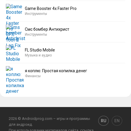
Game Booster 4x Faster Pro
Инструменты
Смс бомбер Антихрист
Инструменты
FL Studio Mobile
Музыка и аудио
я коплю: Простая копилка денег
Финансы
2026 © Androidprog.com – игры и программы
RU
EN
для андроид.
При использовании материалов сайта, ссылка