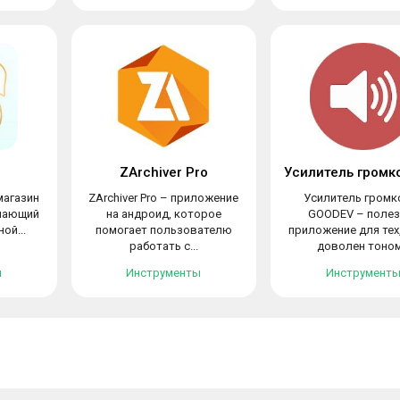
ZArchiver Pro
магазин
ZArchiver Pro – приложение
Усилитель громк
упающий
на андроид, которое
GOODEV – полез
ой...
помогает пользователю
приложение для тех,
работать с...
доволен тоном.
ы
Инструменты
Инструмент