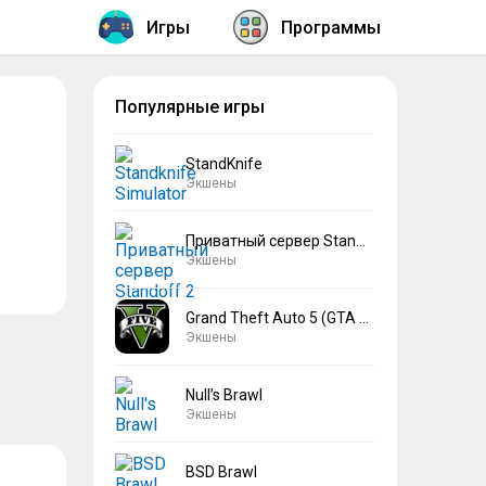
Игры
Программы
Популярные игры
StandKnife
Экшены
Приватный сервер Standoff 2 V2
Экшены
Grand Theft Auto 5 (GTA 5)
Экшены
Null’s Brawl
Экшены
BSD Brawl