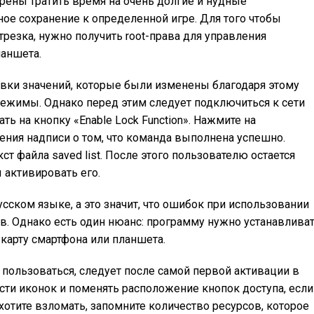
рены тратить время на очень долгие и нудные
ое сохранение к определенной игре. Для того чтобы
резка, нужно получить root-права для управления
аншета.
овки значений, которые были изменены благодаря этому
жимы. Однако перед этим следует подключиться к сети
ть на кнопку «Enable Lock Function». Нажмите на
ния надписи о том, что команда выполнена успешно.
ст файла saved list. После этого пользователю остается
ы активировать его.
сском языке, а это значит, что ошибок при использовании
в. Однако есть один нюанс: программу нужно устанавлива
-карту смартфона или планшета.
пользоваться, следует после самой первой активации в
ти иконок и поменять расположение кнопок доступа, если
хотите взломать, запомните количество ресурсов, которое