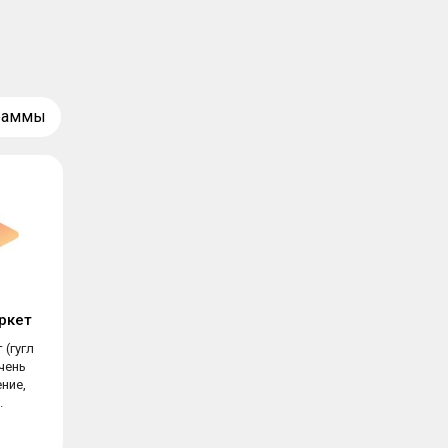
граммы
ркет
 (гугл
чень
ние,
.
ы