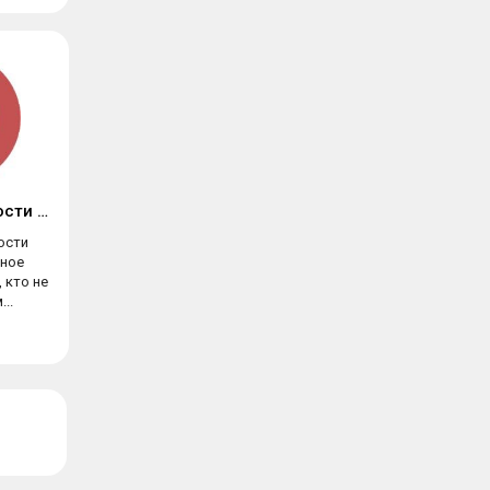
Усилитель громкости GOODEV
ости
ное
 кто не
..
ы