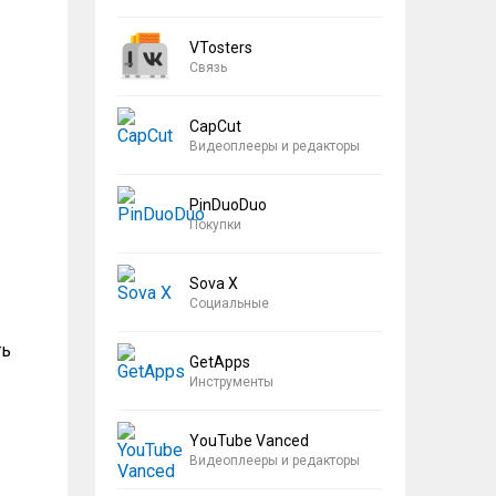
VTosters
Связь
CapCut
Видеоплееры и редакторы
PinDuoDuo
Покупки
Sova X
Социальные
ть
GetApps
Инструменты
YouTube Vanced
Видеоплееры и редакторы