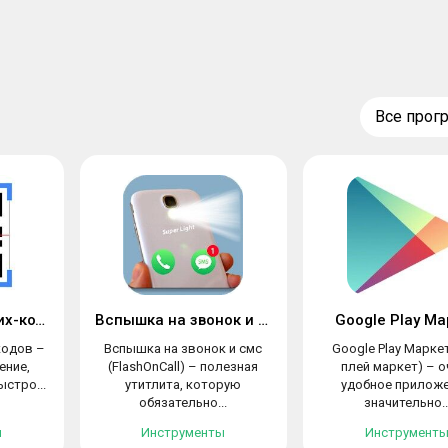
Все про
Сканер QR и штрих-кодов
Вспышка на звонок и смс
Google Play Ма
кодов –
Вспышка на звонок и смс
Google Play Маркет
ение,
(FlashOnCall) – полезная
плей маркет) – о
стро...
утитлита, которую
удобное приложе
обязательно...
значительно..
ы
Инструменты
Инструмент