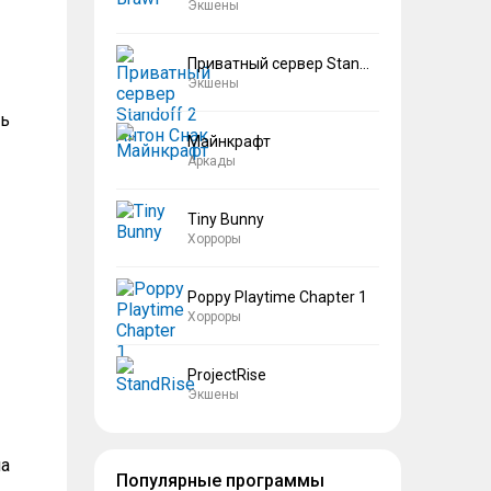
Экшены
Приватный сервер Standoff 2 Антон Снак
Экшены
ть
Майнкрафт
Аркады
Tiny Bunny
Хорроры
Poppy Playtime Chapter 1
Хорроры
ProjectRise
Экшены
на
Популярные программы