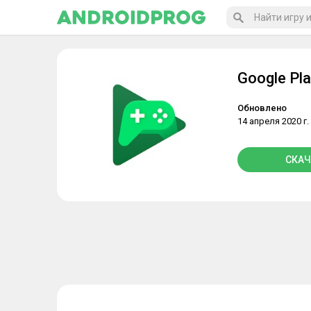
Google Pl
Обновлено
14 апреля 2020 г.
СКАЧ