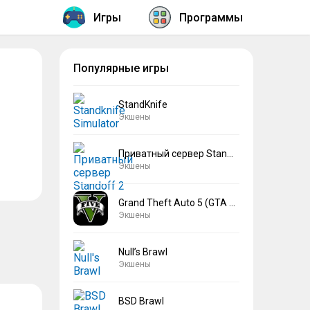
Игры
Программы
Популярные игры
StandKnife
Экшены
Приватный сервер Standoff 2 V2
Экшены
Grand Theft Auto 5 (GTA 5)
Экшены
Null’s Brawl
Экшены
BSD Brawl