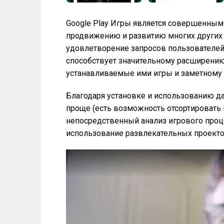
Google Play Игры является совершенны
продвижению и развитию многих других 
удовлетворение запросов пользователей
способствует значительному расширению
устанавливаемые ими игры и заметному 
Благодаря установке и использованию да
проще (есть возможность отсортировать и
непосредственный анализ игрового проце
использование развлекательных проекто