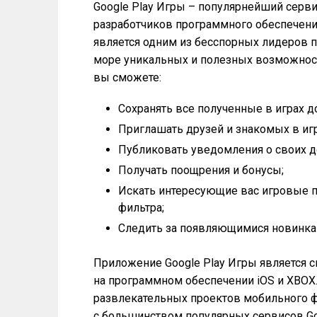
Google Play Игры – популярнейший серв
разработчиков программного обеспечен
является одним из бесспорных лидеров п
море уникальных и полезных возможнос
вы сможете:
Сохранять все полученные в играх д
Приглашать друзей и знакомых в игр
Публиковать уведомления о своих д
Получать поощрения и бонусы;
Искать интересующие вас игровые 
фильтра;
Следить за появляющимися новинкам
Приложение Google Play Игры является 
на программном обеспечении iOS и XBOX.
развлекательных проектов мобильного ф
с большинством популярных сервисов Go