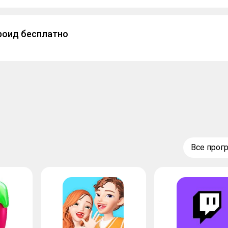
дроид бесплатно
Все про