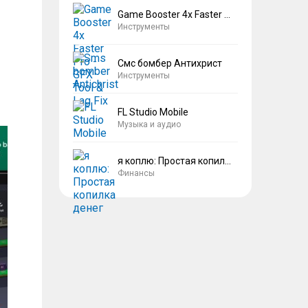
Game Booster 4x Faster Pro
Инструменты
Смс бомбер Антихрист
Инструменты
FL Studio Mobile
Музыка и аудио
я коплю: Простая копилка денег
Финансы