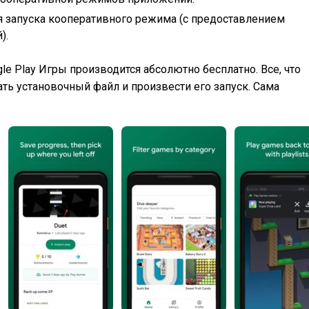
 запуска кооперативного режима (с предоставлением
).
e Play Игры производится абсолютно бесплатно. Все, что
ать установочный файл и произвести его запуск. Сама