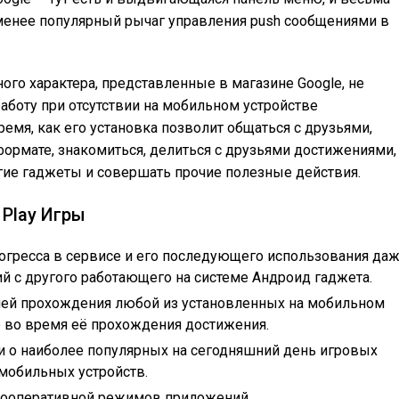
 менее популярный рычаг управления push сообщениями в
го характера, представленные в магазине Google, не
аботу при отсутствии на мобильном устройстве
ремя, как его установка позволит общаться с друзьями,
формате, знакомиться, делиться с друзьями достижениями,
гие гаджеты и совершать прочие полезные действия.
Play Игры
огресса в сервисе и его последующего использования да
й с другого работающего на системе Андроид гаджета.
ией прохождения любой из установленных на мобильном
е во время её прохождения достижения.
 о наиболее популярных на сегодняшний день игровых
мобильных устройств.
 кооперативной режимов приложений.