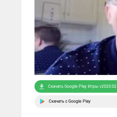
Скачать Google Play Игры v2020.02
Скачать с Google Play