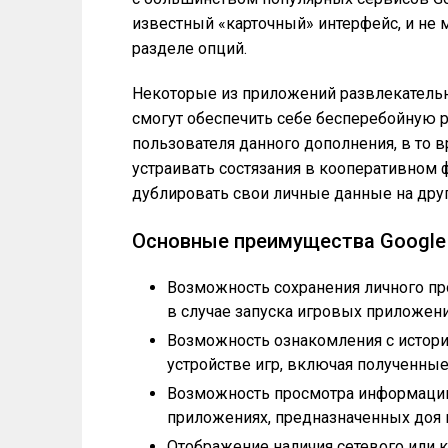
известный «карточный» интерфейс, и не
разделе опций.
Некоторые из приложений развлекательно
смогут обеспечить себе бесперебойную р
пользователя данного дополнения, в то в
устраивать состязания в кооперативном 
дублировать свои личные данные на дру
Основные преимущества Google 
Возможность сохранения личного пр
в случае запуска игровых приложени
Возможность ознакомления с истор
устройстве игр, включая полученны
Возможность просмотра информации
приложениях, предназначенных доя 
Отображение наличия сетевого или