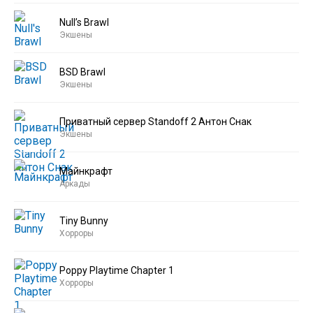
Null’s Brawl
Экшены
BSD Brawl
Экшены
Приватный сервер Standoff 2 Антон Снак
Экшены
Майнкрафт
Аркады
Tiny Bunny
Хорроры
Poppy Playtime Chapter 1
Хорроры