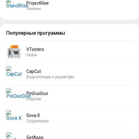
ProjectRise
Экшены
Популярные программы
VTosters
Связь
CapCut
Видеоплееры и редакторы
PinDuoDuo
Покупки
Sova X
Социальные
GetApps