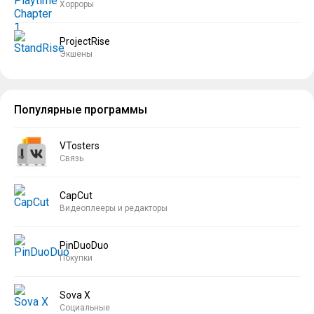
Хорроры
ProjectRise
Экшены
Популярные программы
VTosters
Связь
CapCut
Видеоплееры и редакторы
PinDuoDuo
Покупки
Sova X
Социальные